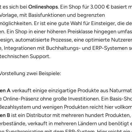
t es sich bei
Onlineshops
. Ein Shop für 3.000 € basiert m
orlage, mit Basisfunktionen und begrenzten
glichkeiten. Er ist eine gute Wahl für Einsteiger, die d
n. Ein Shop in einer höheren Preisklasse hingegen umfas
Design, automatisierte Prozesse, eine optimierte Nutzere
, Integrationen mit Buchhaltungs- und ERP-Systemen 
 technischen Support.
orstellung zwei Beispiele:
en A
verkauft einige einzigartige Produkte aus Naturmat
 Online-Präsenz ohne große Investitionen. Ein Basis-Sho
ezahlsystem und wenigen Produkten reicht hier vollko
en B
ist ein Distributor mit mehreren hundert Produkten, 
erbestände, verkauft in mehreren Ländern und benötigt 
e Synchronisation mit dem ERP-System. Hier reicht ein 