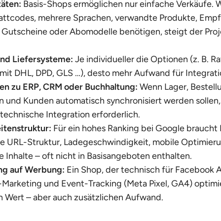
täten:
Basis-Shops ermöglichen nur einfache Verkäufe. 
attcodes, mehrere Sprachen, verwandte Produkte, Emp
, Gutscheine oder Abomodelle benötigen, steigt der Pr
und Liefersysteme:
Je individueller die Optionen (z. B. R
 mit DHL, DPD, GLS …), desto mehr Aufwand für Integrati
len zu ERP, CRM oder Buchhaltung:
Wenn Lager, Bestell
und Kunden automatisch synchronisiert werden sollen, 
 technische Integration erforderlich.
itenstruktur:
Für ein hohes Ranking bei Google braucht 
e URL-Struktur, Ladegeschwindigkeit, mobile Optimier
 Inhalte – oft nicht in Basisangeboten enthalten.
ng auf Werbung:
Ein Shop, der technisch für Facebook 
-Marketing und Event-Tracking (Meta Pixel, GA4) optimier
n Wert – aber auch zusätzlichen Aufwand.