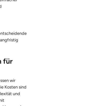
d
 entscheidende
angfristig
 für
üssen wir
ie Kosten sind
lexität und
mit