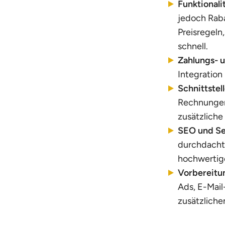
Funktionali
jedoch Rab
Preisregeln
schnell.
Zahlungs- 
Integration
Schnittstel
Rechnungen 
zusätzliche
SEO und Se
durchdacht
hochwertige
Vorbereitu
Ads, E-Mail
zusätzliche