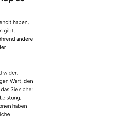
eholt haben,
n gibt.
während andere
der
d wider,
tigen Wert, den
 das Sie sicher
 Leistung,
tionen haben
liche