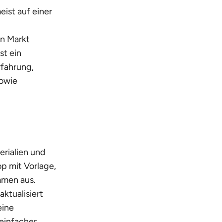
eist auf einer
en Markt
st ein
rfahrung,
sowie
erialien und
p mit Vorlage,
mmen aus.
aktualisiert
eine
einfacher