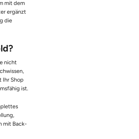
am mit dem
ter ergänzt
g die
ld?
e nicht
achwissen,
 Ihr Shop
msfähig ist.
mplettes
llung,
n mit Back-