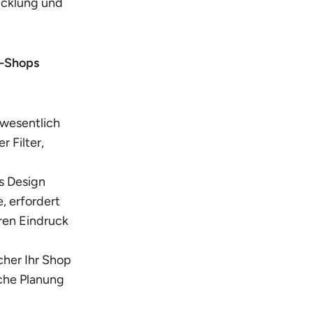
wicklung und
e-Shops
 wesentlich
 Filter,
s Design
, erfordert
ren Eindruck
cher Ihr Shop
iche Planung