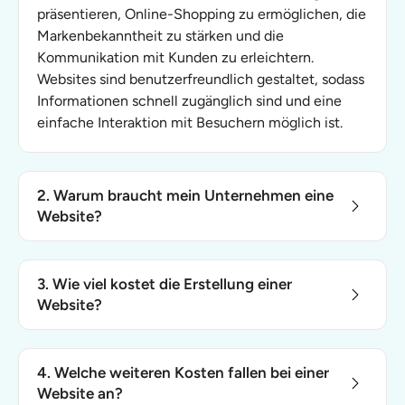
präsentieren, Online-Shopping zu ermöglichen, die
Markenbekanntheit zu stärken und die
Kommunikation mit Kunden zu erleichtern.
Websites sind benutzerfreundlich gestaltet, sodass
Informationen schnell zugänglich sind und eine
einfache Interaktion mit Besuchern möglich ist.
2. Warum braucht mein Unternehmen eine
Website?
Ihr Unternehmen benötigt eine Website aus
mehreren wichtigen Gründen:
3. Wie viel kostet die Erstellung einer
Sichtbarkeit und Erreichbarkeit
: Eine Website
Website?
ermöglicht es potenziellen Kunden, Ihr
Der Preis für die Erstellung einer einfachen Website
Unternehmen jederzeit und überall zu finden.
beginnt bei 1.499 €, während komplexere Websites
Das steigert Ihre Präsenz am Markt und erhöht
4. Welche weiteren Kosten fallen bei einer
mit erweiterten Funktionen, wie
die Markenbekanntheit.
Website an?
maßgeschneiderte Webseiten oder individuelle