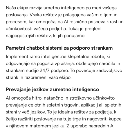
Naša ekipa razvija umetno inteligenco po meri vašega
poslovanja. Vsaka rešitev je prilagojena vašim ciljem in
procesom, kar omogoča, da AI resnično prispeva k rasti in
učinkovitosti vašega podjetja. Tukaj je pregled
najpogostejših rešitev, ki jih ponujamo:
Pametni chatbot sistemi za podporo strankam
Implementiramo inteligentne klepetalne robote, ki
odgovarjajo na pogosta vprašanja, obdelujejo naročila in
strankam nudijo 24/7 podporo. To povečuje zadovoljstvo
strank in razbremeni vašo ekipo.
Prevajanje jezikov z umetno inteligenco
AI omogoča hitro, natančno in stroškovno učinkovito
prevajanje celotnih spletnih trgovin, aplikacij ali spletnih
strani v več jezikov. To je idealna rešitev za podjetja, ki
želijo razširiti poslovanje na tuje trge in nagovoriti kupce
v njihovem maternem jeziku. Z uporabo naprednih AI