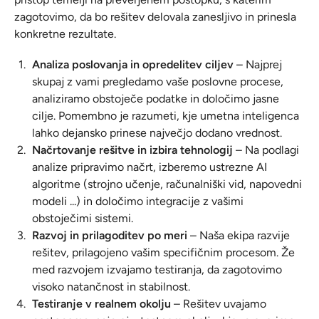
zagotovimo, da bo rešitev delovala zanesljivo in prinesla
konkretne rezultate.
Analiza poslovanja in opredelitev ciljev
– Najprej
skupaj z vami pregledamo vaše poslovne procese,
analiziramo obstoječe podatke in določimo jasne
cilje. Pomembno je razumeti, kje umetna inteligenca
lahko dejansko prinese največjo dodano vrednost.
Načrtovanje rešitve in izbira tehnologij
– Na podlagi
analize pripravimo načrt, izberemo ustrezne AI
algoritme (strojno učenje, računalniški vid, napovedni
modeli ...) in določimo integracije z vašimi
obstoječimi sistemi.
Razvoj in prilagoditev po meri
– Naša ekipa razvije
rešitev, prilagojeno vašim specifičnim procesom. Že
med razvojem izvajamo testiranja, da zagotovimo
visoko natančnost in stabilnost.
Testiranje v realnem okolju
– Rešitev uvajamo