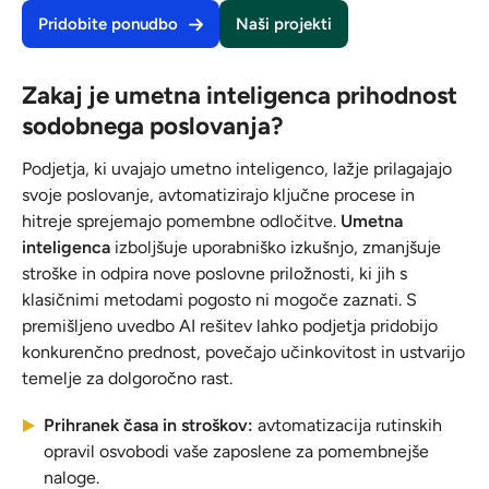
Pridobite ponudbo
Naši projekti
Zakaj je umetna inteligenca prihodnost
sodobnega poslovanja?
Podjetja, ki uvajajo umetno inteligenco, lažje prilagajajo
svoje poslovanje, avtomatizirajo ključne procese in
hitreje sprejemajo pomembne odločitve.
Umetna
inteligenca
izboljšuje uporabniško izkušnjo, zmanjšuje
stroške in odpira nove poslovne priložnosti, ki jih s
klasičnimi metodami pogosto ni mogoče zaznati. S
premišljeno uvedbo AI rešitev lahko podjetja pridobijo
konkurenčno prednost, povečajo učinkovitost in ustvarijo
temelje za dolgoročno rast.
Prihranek časa in stroškov:
avtomatizacija rutinskih
opravil osvobodi vaše zaposlene za pomembnejše
naloge.