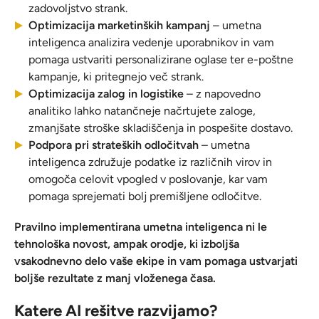
zadovoljstvo strank.
Optimizacija marketinških kampanj
– umetna
inteligenca analizira vedenje uporabnikov in vam
pomaga ustvariti personalizirane oglase ter e-poštne
kampanje, ki pritegnejo več strank.
Optimizacija zalog in logistike
– z napovedno
analitiko lahko natančneje načrtujete zaloge,
zmanjšate stroške skladiščenja in pospešite dostavo.
Podpora pri strateških odločitvah
– umetna
inteligenca združuje podatke iz različnih virov in
omogoča celovit vpogled v poslovanje, kar vam
pomaga sprejemati bolj premišljene odločitve.
Pravilno implementirana umetna inteligenca ni le
tehnološka novost, ampak orodje, ki izboljša
vsakodnevno delo vaše ekipe in vam pomaga ustvarjati
boljše rezultate z manj vloženega časa.
Katere AI rešitve razvijamo?