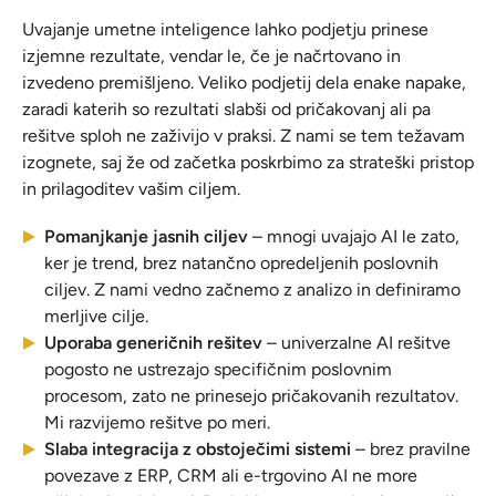
Uvajanje umetne inteligence lahko podjetju prinese
izjemne rezultate, vendar le, če je načrtovano in
izvedeno premišljeno. Veliko podjetij dela enake napake,
zaradi katerih so rezultati slabši od pričakovanj ali pa
rešitve sploh ne zaživijo v praksi. Z nami se tem težavam
izognete, saj že od začetka poskrbimo za strateški pristop
in prilagoditev vašim ciljem.
Pomanjkanje jasnih ciljev
– mnogi uvajajo AI le zato,
ker je trend, brez natančno opredeljenih poslovnih
ciljev. Z nami vedno začnemo z analizo in definiramo
merljive cilje.
Uporaba generičnih rešitev
– univerzalne AI rešitve
pogosto ne ustrezajo specifičnim poslovnim
procesom, zato ne prinesejo pričakovanih rezultatov.
Mi razvijemo rešitve po meri.
Slaba integracija z obstoječimi sistemi
– brez pravilne
povezave z ERP, CRM ali e-trgovino AI ne more