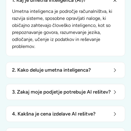
1. Kaj je umetna inteligenca (AI)?
Umetna inteligenca je področje računalništva, ki
razvija sisteme, sposobne opravljati naloge, ki
običajno zahtevajo človeško inteligenco, kot so
prepoznavanje govora, razumevanje jezika,
odločanje, učenje iz podatkov in reševanje
problemov.
2. Kako deluje umetna inteligenca?
AI deluje na podlagi algoritmov in velikih količin
podatkov. Sistemi se učijo prepoznati vzorce,
3. Zakaj moje podjetje potrebuje AI rešitev?
napovedovati rezultate in samodejno izboljševati
svoje delovanje z uporabo tehnik, kot so strojno
Umetna inteligenca lahko podjetju prinese številne
učenje (Machine Learning) in globoko učenje
konkurenčne prednosti:
4. Kakšna je cena izdelave AI rešitve?
(Deep Learning).
Avtomatizacija ponavljajočih se opravil
– več
Cena izdelave AI rešitve je odvisna od specifičnih
časa za strateške naloge.