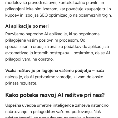
modelov so prevodi naravni, kontekstualno pravilni in
prilagojeni lokalnim izrazom, kar povečuje zaupanje tujih
kupcev in izboljša SEO optimizacijo na posameznih trgih.
AI aplikacije po meri
Razvijamo napredne AI aplikacije, ki so popolnoma
prilagojene vašim poslovnim procesom. Od
specializiranih orodij za analizo podatkov do aplikacij za
avtomatizacijo internih postopkov – poskrbimo, da se AI
prilagodi vam, ne obratno.
Vsaka rešitev je prilagojena vašemu podjetju
– naša
naloga je, da AI pretvorimo v orodje, ki vam dejansko
prinaša rezultate.
Kako poteka razvoj AI rešitve pri nas?
Uspešna uvedba umetne inteligence zahteva natančno
načrtovanje in prilagoditev vašemu poslovanju. Naš
pristop temelji na preverjenem postopku, s katerim