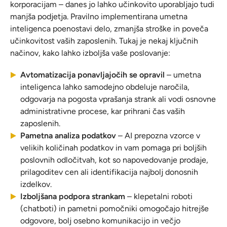
korporacijam – danes jo lahko učinkovito uporabljajo tudi
manjša podjetja. Pravilno implementirana umetna
inteligenca poenostavi delo, zmanjša stroške in poveča
učinkovitost vaših zaposlenih. Tukaj je nekaj ključnih
načinov, kako lahko izboljša vaše poslovanje:
Avtomatizacija ponavljajočih se opravil
– umetna
inteligenca lahko samodejno obdeluje naročila,
odgovarja na pogosta vprašanja strank ali vodi osnovne
administrativne procese, kar prihrani čas vaših
zaposlenih.
Pametna analiza podatkov
– AI prepozna vzorce v
velikih količinah podatkov in vam pomaga pri boljših
poslovnih odločitvah, kot so napovedovanje prodaje,
prilagoditev cen ali identifikacija najbolj donosnih
izdelkov.
Izboljšana podpora strankam
– klepetalni roboti
(chatboti) in pametni pomočniki omogočajo hitrejše
odgovore, bolj osebno komunikacijo in večjo