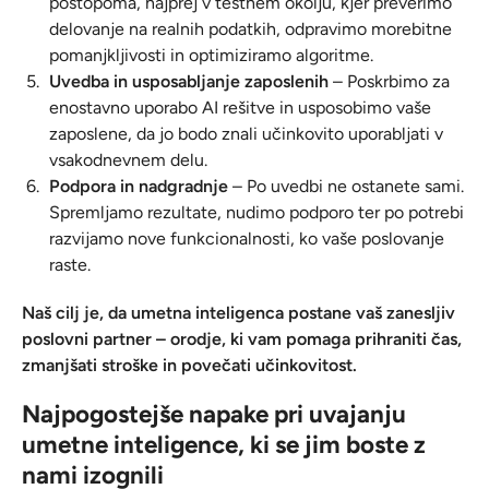
postopoma, najprej v testnem okolju, kjer preverimo
delovanje na realnih podatkih, odpravimo morebitne
pomanjkljivosti in optimiziramo algoritme.
Uvedba in usposabljanje zaposlenih
– Poskrbimo za
enostavno uporabo AI rešitve in usposobimo vaše
zaposlene, da jo bodo znali učinkovito uporabljati v
vsakodnevnem delu.
Podpora in nadgradnje
– Po uvedbi ne ostanete sami.
Spremljamo rezultate, nudimo podporo ter po potrebi
razvijamo nove funkcionalnosti, ko vaše poslovanje
raste.
Naš cilj je, da umetna inteligenca postane vaš zanesljiv
poslovni partner – orodje, ki vam pomaga prihraniti čas,
zmanjšati stroške in povečati učinkovitost.
Najpogostejše napake pri uvajanju
umetne inteligence, ki se jim boste z
nami izognili