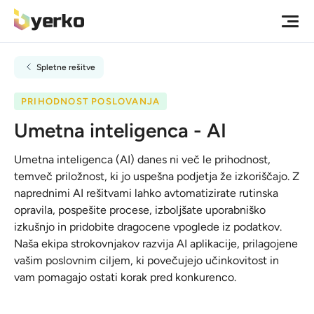
Spletne rešitve
PRIHODNOST POSLOVANJA
Umetna inteligenca - AI
Umetna inteligenca (AI) danes ni več le prihodnost,
temveč priložnost, ki jo uspešna podjetja že izkoriščajo. Z
naprednimi AI rešitvami lahko avtomatizirate rutinska
opravila, pospešite procese, izboljšate uporabniško
izkušnjo in pridobite dragocene vpoglede iz podatkov.
Naša ekipa strokovnjakov razvija AI aplikacije, prilagojene
vašim poslovnim ciljem, ki povečujejo učinkovitost in
vam pomagajo ostati korak pred konkurenco.