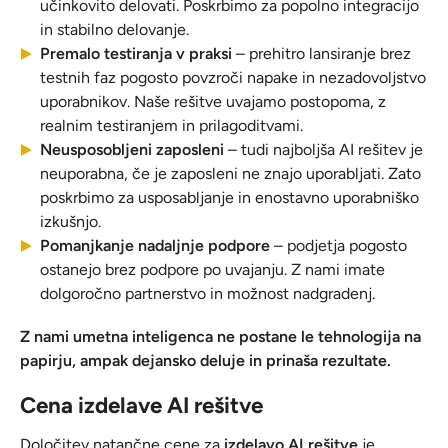
učinkovito delovati. Poskrbimo za popolno integracijo
in stabilno delovanje.
Premalo testiranja v praksi
– prehitro lansiranje brez
testnih faz pogosto povzroči napake in nezadovoljstvo
uporabnikov. Naše rešitve uvajamo postopoma, z
realnim testiranjem in prilagoditvami.
Neusposobljeni zaposleni
– tudi najboljša AI rešitev je
neuporabna, če je zaposleni ne znajo uporabljati. Zato
poskrbimo za usposabljanje in enostavno uporabniško
izkušnjo.
Pomanjkanje nadaljnje podpore
– podjetja pogosto
ostanejo brez podpore po uvajanju. Z nami imate
dolgoročno partnerstvo in možnost nadgradenj.
Z nami umetna inteligenca ne postane le tehnologija na
papirju, ampak dejansko deluje in prinaša rezultate.
Cena izdelave AI rešitve
Določitev natančne cene za
izdelavo AI rešitve
je