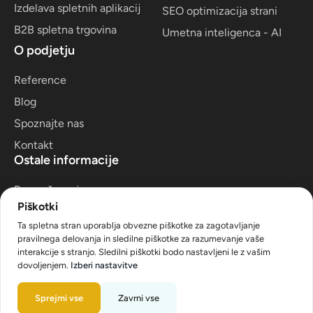
Izdelava spletnih aplikacij
SEO optimizacija strani
B2B spletna trgovina
Umetna inteligenca - AI
O podjetju
Reference
Blog
Spoznajte nas
Kontakt
Ostale informacije
Povpraševanje
Piškotki
Pravilnik zasebnosti
Ta spletna stran uporablja obvezne piškotke za zagotavljanje
Splošni pogoji
pravilnega delovanja in sledilne piškotke za razumevanje vaše
interakcije s stranjo. Sledilni piškotki bodo nastavljeni le z vašim
Pomoč strankam
dovoljenjem.
Izberi nastavitve
Sprejmi vse
Zavrni vse
© 2026 BYERKO. Vse pravice pridržane.